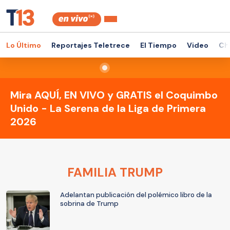
Lo Último
Reportajes Teletrece
El Tiempo
Video
Ch
Mira AQUÍ, EN VIVO y GRATIS el Coquimbo
Unido - La Serena de la Liga de Primera
2026
FAMILIA TRUMP
Adelantan publicación del polémico libro de la
sobrina de Trump