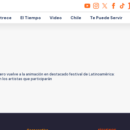
etrece
El Tiempo
Video
Chile
Te Puede Servir
ero vuelve a la animación en destacado festival de Latinoamérica:
 los artistas que participarán