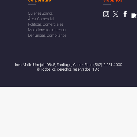
Corporativo
SÍGUENOS
Quiénes Somos
Área Comercial
Políticas Comerciales
Mediciones de antenas
Denuncias Compliance
Inés Matte Urrejola 0848, Santiago, Chile - Fono (562) 2 251 4000
© Todos los derechos reservados. 13.cl