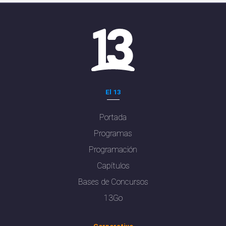
El 13
Portada
Programas
Programación
Capítulos
Bases de Concursos
13Go
Corporativo