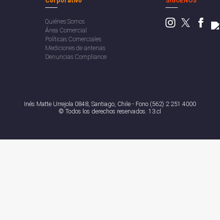
Corporativo
SÍGUENOS
Quiénes Somos
Área Comercial
Políticas Comerciales
Mediciones de antenas
Denuncias Compliance
Inés Matte Urrejola 0848, Santiago, Chile - Fono (562) 2 251 4000
© Todos los derechos reservados. 13.cl