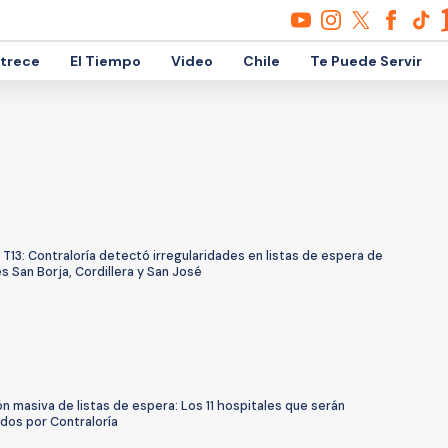
etrece
El Tiempo
Video
Chile
Te Puede Servir
 T13: Contraloría detectó irregularidades en listas de espera de
s San Borja, Cordillera y San José
ón masiva de listas de espera: Los 11 hospitales que serán
dos por Contraloría