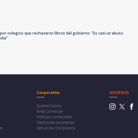
por colegios que rechazaron libros del gobierno: "Es casi un abuso
ilia"
Corporativo
SÍGUENOS
Quiénes Somos
Área Comercial
Políticas Comerciales
Mediciones de antenas
os
Denuncias Compliance