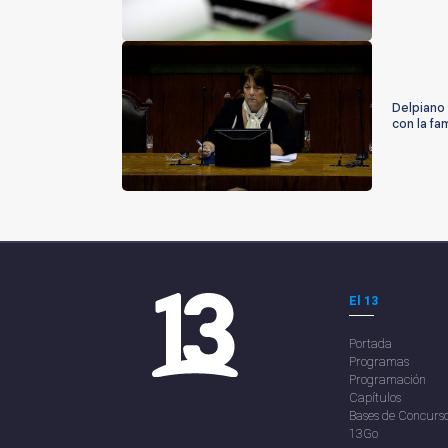
Delpiano 
con la fam
El 13
Portada
Programas
Programación
Capítulos
Bases de Concurs
13Go