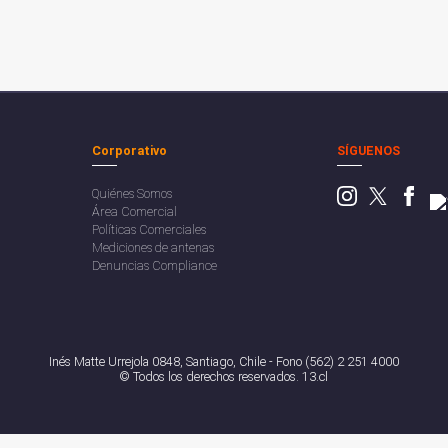
Corporativo
SÍGUENOS
Quiénes Somos
Área Comercial
Políticas Comerciales
Mediciones de antenas
Denuncias Compliance
Inés Matte Urrejola 0848, Santiago, Chile - Fono (562) 2 251 4000
© Todos los derechos reservados. 13.cl