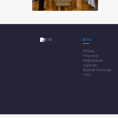
El 13
Portada
Programas
Programación
Capítulos
Bases de Concursos
13Go