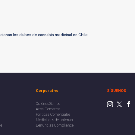
ionan los clubes de cannabis medicinal en Chile
Corporativo
SÍGUENOS
Quiénes Somos
Área Comercial
Políticas Comerciales
Mediciones de antenas
os
Denuncias Compliance