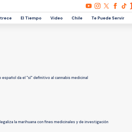
etrece
El Tiempo
Video
Chile
Te Puede Servir
español da el "sí" definitivo al cannabis medicinal
 legaliza la marihuana con fines medicinales y de investigación