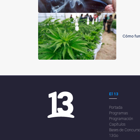
Cómo func
El 13
Portada
Programas
Programación
Capítulos
Bases de Concurs
13Go