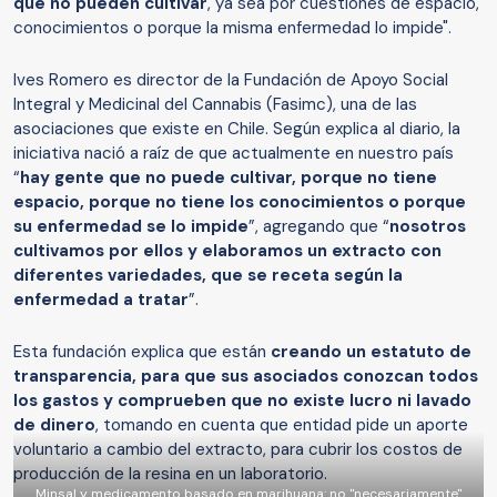
que no pueden cultivar
, ya sea por cuestiones de espacio,
conocimientos o porque la misma enfermedad lo impide".
Ives Romero es director de la Fundación de Apoyo Social
Integral y Medicinal del Cannabis (Fasimc), una de las
asociaciones que existe en Chile. Según explica al diario, la
iniciativa nació a raíz de que actualmente en nuestro país
“
hay gente que no puede cultivar, porque no tiene
espacio, porque no tiene los conocimientos o porque
su enfermedad se lo impide
”, agregando que “
nosotros
cultivamos por ellos y elaboramos un extracto con
diferentes variedades, que se receta según la
enfermedad a tratar
”.
Esta fundación explica que están
creando un estatuto de
transparencia, para que sus asociados conozcan todos
los gastos y comprueben que no existe lucro ni lavado
de dinero
, tomando en cuenta que entidad pide un aporte
voluntario a cambio del extracto, para cubrir los costos de
producción de la resina en un laboratorio.
Minsal y medicamento basado en marihuana: no "necesariamente"