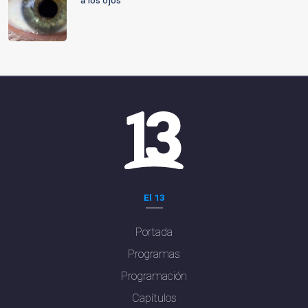
a los ojos
El 13
Portada
Programas
Programación
Capítulos