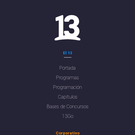
El 13
Portada
Programas
Programación
Capítulos
Bases de Concursos
13Go
Corporativo