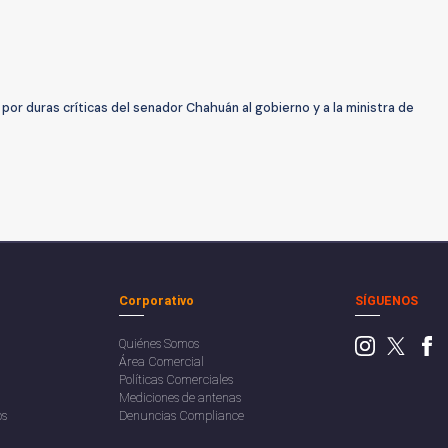
por duras críticas del senador Chahuán al gobierno y a la ministra de
Corporativo
SÍGUENOS
Quiénes Somos
Área Comercial
Políticas Comerciales
Mediciones de antenas
os
Denuncias Compliance