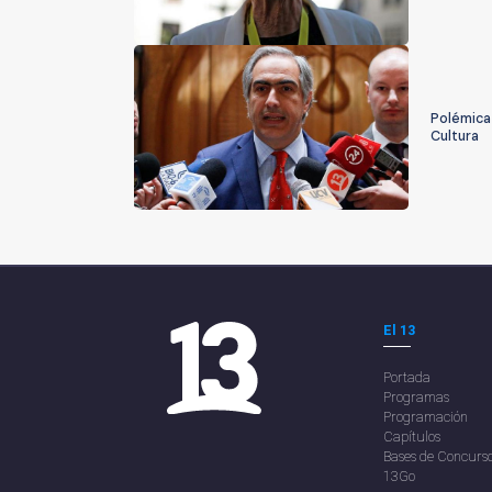
Polémica 
Cultura
El 13
Portada
Programas
Programación
Capítulos
Bases de Concurs
13Go