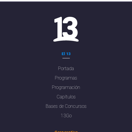
El 13
Portada
Programas
Programación
Capítulos
Bases de Concursos
13Go
Corporativo