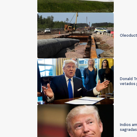
Oleoduct
Donald T
vetados
Indios a
sagradas