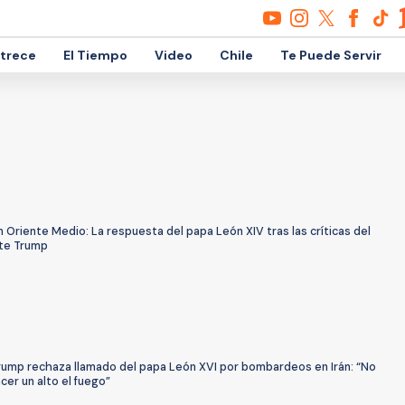
etrece
El Tiempo
Video
Chile
Te Puede Servir
 Oriente Medio: La respuesta del papa León XIV tras las críticas del
te Trump
rump rechaza llamado del papa León XVI por bombardeos en Irán: “No
cer un alto el fuego”