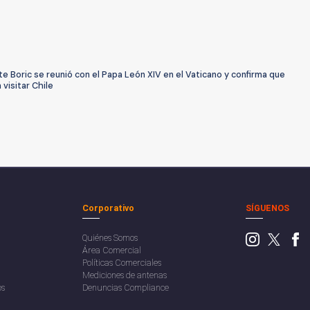
e Boric se reunió con el Papa León XIV en el Vaticano y confirma que
a visitar Chile
Corporativo
SÍGUENOS
Quiénes Somos
Área Comercial
Políticas Comerciales
Mediciones de antenas
os
Denuncias Compliance