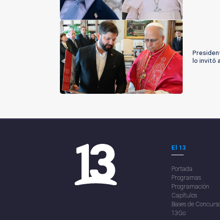
President
lo invitó 
El 13
Portada
Programas
Programación
Capítulos
Bases de Concurs
13Go