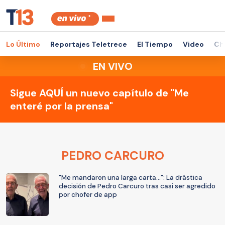
Lo Último
Reportajes Teletrece
El Tiempo
Video
Ch
EN VIVO
Sigue AQUÍ un nuevo capítulo de "Me
enteré por la prensa"
PEDRO CARCURO
"Me mandaron una larga carta...": La drástica
decisión de Pedro Carcuro tras casi ser agredido
por chofer de app