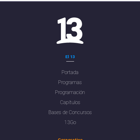
El 13
Portada
Programas
Programación
Capítulos
Bases de Concursos
13Go
Corporativo