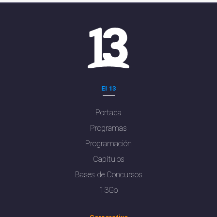
El 13
Portada
Programas
Programación
Capítulos
Bases de Concursos
13Go
Corporativo