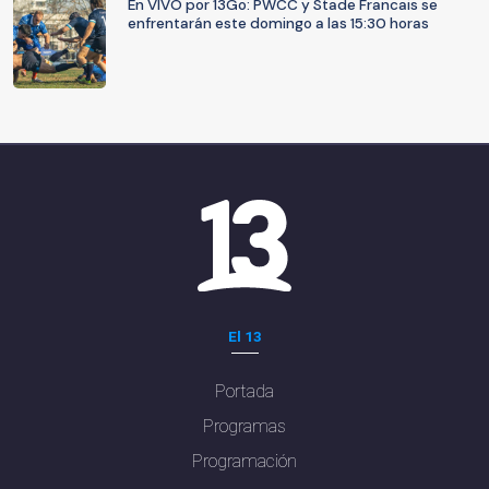
En VIVO por 13Go: PWCC y Stade Francais se
enfrentarán este domingo a las 15:30 horas
El 13
Portada
Programas
Programación