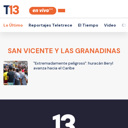
Lo Último
Reportajes Teletrece
El Tiempo
Video
Ch
SAN VICENTE Y LAS GRANADINAS
"Extremadamente peligroso": huracán Beryl
avanza hacia el Caribe