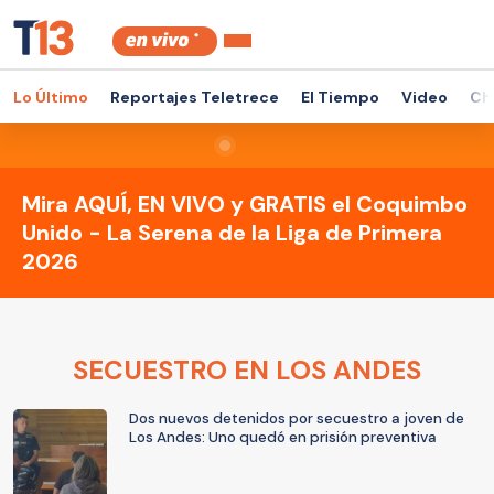
Lo Último
Reportajes Teletrece
El Tiempo
Video
Ch
Mira AQUÍ, EN VIVO y GRATIS el Coquimbo
Unido - La Serena de la Liga de Primera
2026
SECUESTRO EN LOS ANDES
Dos nuevos detenidos por secuestro a joven de
Los Andes: Uno quedó en prisión preventiva