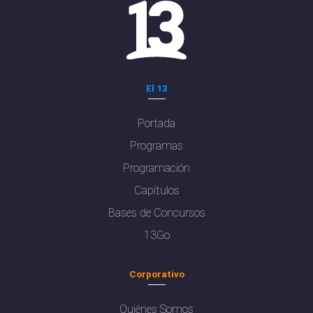
El 13
Portada
Programas
Programación
Capítulos
Bases de Concursos
13Go
Corporativo
Quiénes Somos