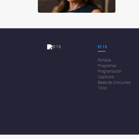
El 13
Portada
Programas
Programación
Capítulos
Bases de Concursos
13Go