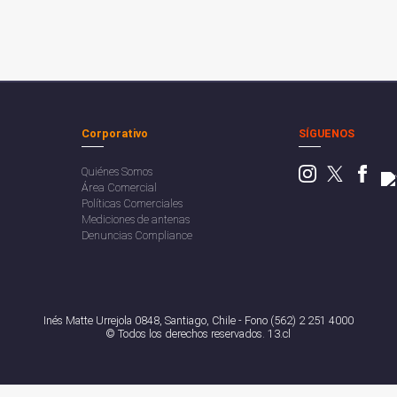
Corporativo
SÍGUENOS
Quiénes Somos
Área Comercial
Políticas Comerciales
Mediciones de antenas
Denuncias Compliance
Inés Matte Urrejola 0848, Santiago, Chile - Fono (562) 2 251 4000
© Todos los derechos reservados. 13.cl