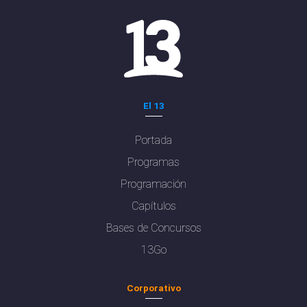
El 13
Portada
Programas
Programación
Capítulos
Bases de Concursos
13Go
Corporativo