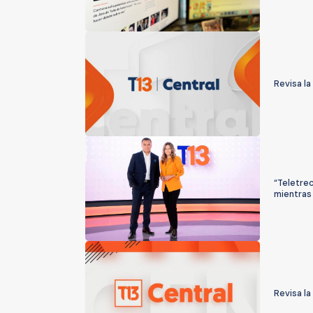
Revisa la
“Teletrec
mientras 
Revisa la