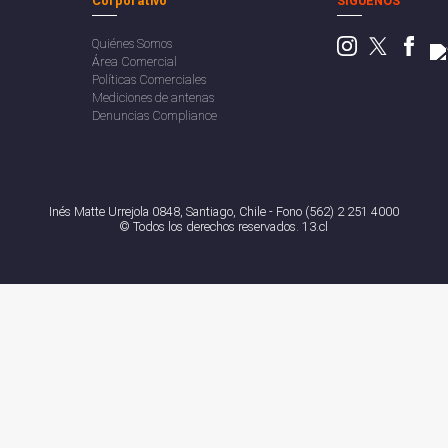
Corporativo
SÍGUENOS
Quiénes Somos
Área Comercial
Políticas Comerciales
Mediciones de antenas
Denuncias Compliance
Inés Matte Urrejola 0848, Santiago, Chile - Fono (562) 2 251 4000
© Todos los derechos reservados. 13.cl