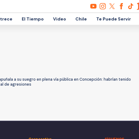
etrece
El Tiempo
Video
Chile
Te Puede Servir
uñala a su suegro en plena vía pública en Concepción: habrían tenido
ial de agresiones