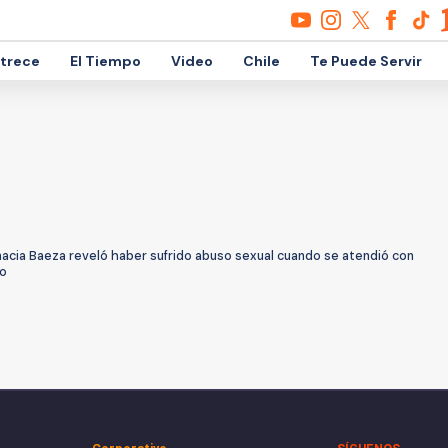
etrece
El Tiempo
Video
Chile
Te Puede Servir
nacia Baeza reveló haber sufrido abuso sexual cuando se atendió con
go