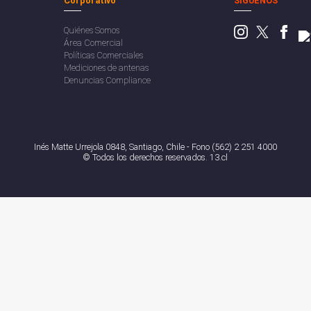
Corporativo
SÍGUENOS
Quiénes Somos
Área Comercial
Políticas Comerciales
Mediciones de antenas
Denuncias Compliance
Inés Matte Urrejola 0848, Santiago, Chile - Fono (562) 2 251 4000
© Todos los derechos reservados. 13.cl