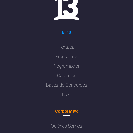
El 13
Portada
Programas
Programación
Capítulos
Bases de Concursos
13Go
Corporativo
Quiénes Somos