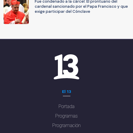
Fue condenado a la cárcel: El prontuario del
cardenal sancionado por el Papa Francisco y que
exige participar del Cónclave
El 13
Portada
Programas
Programación