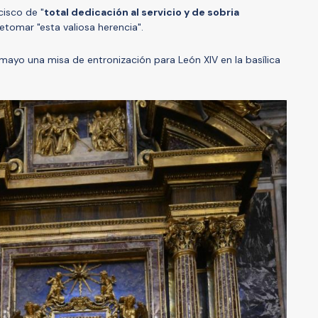
cisco de "
total dedicación al servicio y de sobria
retomar "esta valiosa herencia".
e mayo una misa de entronización para León XIV en la basílica