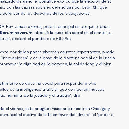
alizado peruano, el pontífice explicó que la elección de su
o con las causas sociales defendidas por León XIII, que
do defensor de los derechos de los trabajadores.
V. Hay varias razones, pero la principal es porque el papa
Rerum novarum
, afrontó la cuestión social en el contexto
trial", declaró el pontífice de 69 años.
e texto donde los papas abordan asuntos importantes, puede
innovaciones" y es la base de la doctrina social de la Iglesia
romover la dignidad de la persona, la solidaridad y el bien
patrimonio de doctrina social para responder a otra
rollos de la inteligencia artificial, que comportan nuevos
d humana, de la justicia y el trabajo", dijo.
do el viernes, este antiguo misionario nacido en Chicago y
enunció el declive de la fe en favor del "dinero", el "poder o