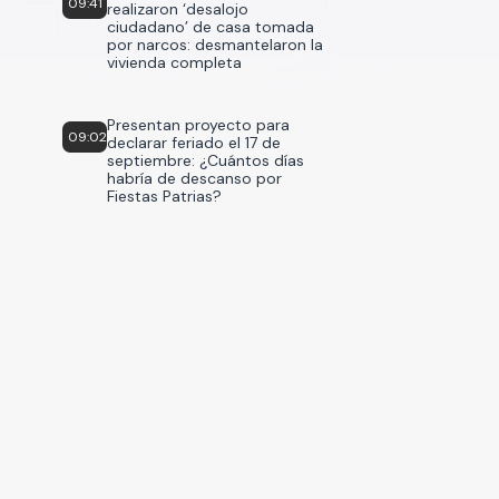
09:41
realizaron ‘desalojo
ciudadano’ de casa tomada
por narcos: desmantelaron la
vivienda completa
Presentan proyecto para
09:02
declarar feriado el 17 de
septiembre: ¿Cuántos días
habría de descanso por
Fiestas Patrias?