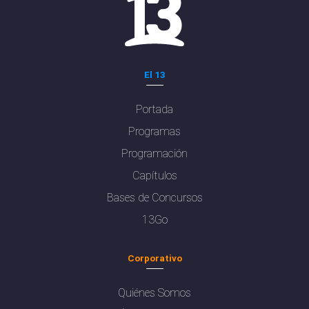
El 13
Portada
Programas
Programación
Capítulos
Bases de Concursos
13Go
Corporativo
Quiénes Somos