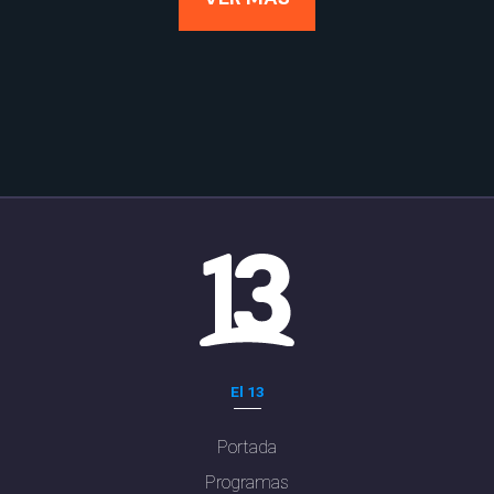
El 13
Portada
Programas