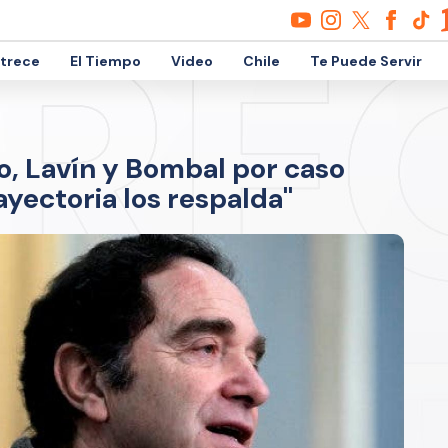
etrece
El Tiempo
Video
Chile
Te Puede Servir
o, Lavín y Bombal por caso
ayectoria los respalda"