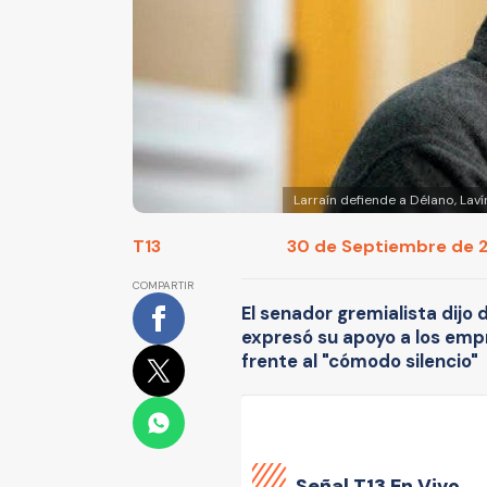
Larraín defiende a Délano, Lav
T13
30 de Septiembre de 2
COMPARTIR
El senador gremialista dijo 
expresó su apoyo a los empr
frente al "cómodo silencio"
Señal
T13 En Vivo