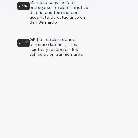
Mamá lo convenció de
04:10
entregarse: revelan el motivo
de riña que terminó con
asesinato de estudiante en
San Bernardo
GPS de celular robado
03:14
permitió detener a tres
sujetos y recuperar dos
vehículos en San Bernardo