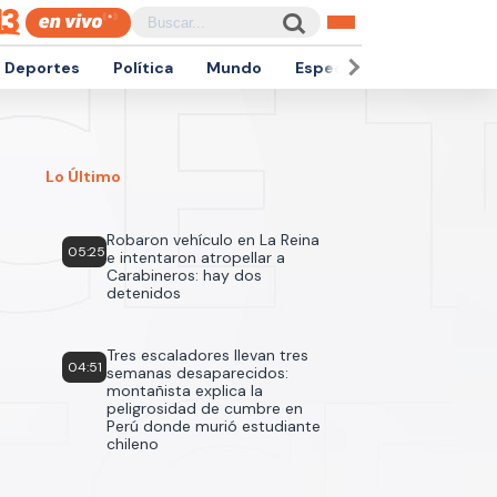
Deportes
Política
Mundo
Espectáculos
Empren
Lo Último
Robaron vehículo en La Reina
05:25
e intentaron atropellar a
Carabineros: hay dos
detenidos
Tres escaladores llevan tres
04:51
semanas desaparecidos:
montañista explica la
peligrosidad de cumbre en
Perú donde murió estudiante
chileno