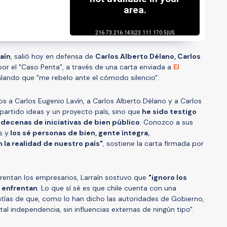
aín
, salió hoy en defensa de
Carlos Alberto Délano, Carlos
 por el "Caso Penta", a través de una carta enviada a
El
ñalando que "me rebelo ante el cómodo silencio".
a Carlos Eugenio Lavín, a Carlos Alberto Délano y a Carlos
artido ideas y un proyecto país, sino que
he sido testigo
 decenas de iniciativas de bien público
. Conozco a sus
s y
los sé personas de bien, gente íntegra,
a realidad de nuestro país"
, sostiene la carta firmada por
nfrentan los empresarios, Larraín sostuvo que
"ignoro los
e enfrentan
. Lo que sí sé es que chile cuenta con una
ntías de que, como lo han dicho las autoridades de Gobierno,
al independencia, sin influencias externas de ningún tipo".