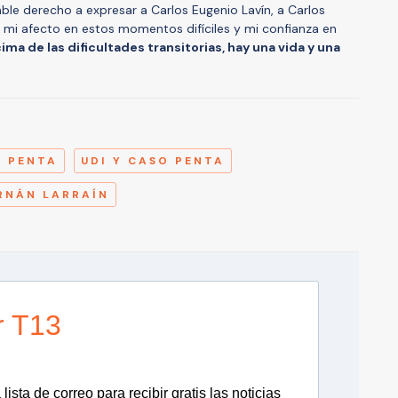
iable derecho a expresar a Carlos Eugenio Lavín, a Carlos
 mi afecto en estos momentos difíciles y mi confianza en
ma de las dificultades transitorias, hay una vida y una
A
 PENTA
UDI Y CASO PENTA
RNÁN LARRAÍN
r T13
lista de correo para recibir gratis las noticias