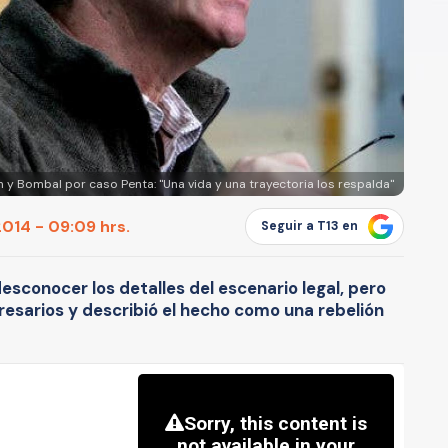
ín y Bombal por caso Penta: "Una vida y una trayectoria los respalda"
014 - 09:09 hrs.
Seguir a T13 en
desconocer los detalles del escenario legal, pero
esarios y describió el hecho como una rebelión