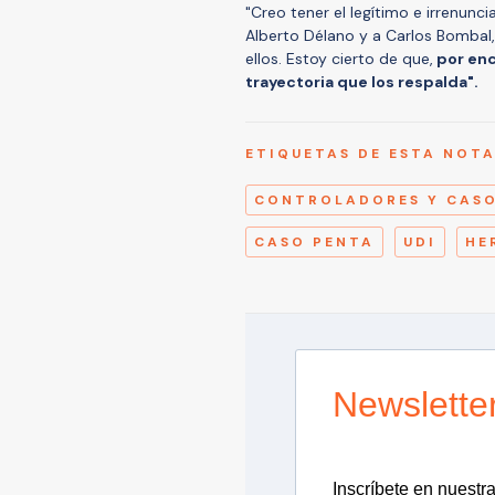
"Creo tener el legítimo e irrenunc
Alberto Délano y a Carlos Bombal,
ellos. Estoy cierto de que,
por enci
trayectoria que los respalda".
ETIQUETAS DE ESTA NOT
CONTROLADORES Y CASO
CASO PENTA
UDI
HE
Newslette
Inscríbete en nuestra 