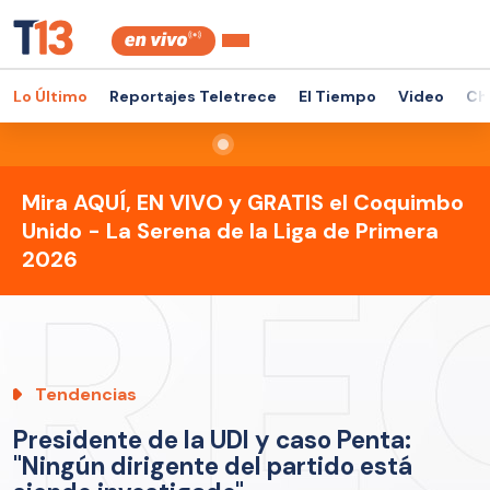
Lo Último
Reportajes Teletrece
El Tiempo
Video
Ch
Mira AQUÍ, EN VIVO y GRATIS el Coquimbo
Unido - La Serena de la Liga de Primera
2026
Tendencias
Presidente de la UDI y caso Penta:
"Ningún dirigente del partido está