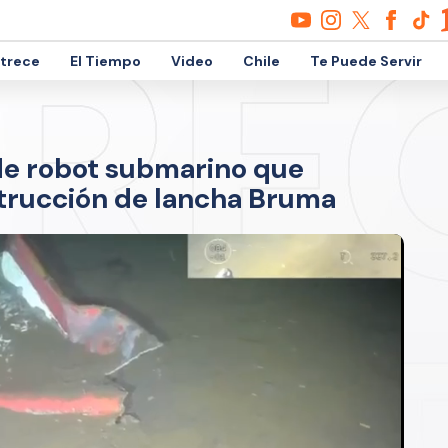
etrece
El Tiempo
Video
Chile
Te Puede Servir
 de robot submarino que
strucción de lancha Bruma