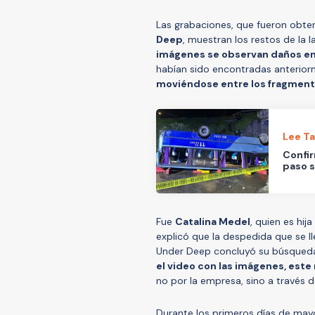
Las grabaciones, que fueron obt
Deep
, muestran los restos de la 
imágenes se observan daños en 
habían sido encontradas anterio
moviéndose entre los fragment
Lee T
Confir
paso s
Fue
Catalina Medel
, quien es hi
explicó que la despedida que se ll
Under Deep concluyó su búsqued
el video con las imágenes, este
no por la empresa, sino a través 
Durante los primeros días de mayo,