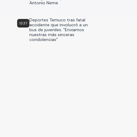
Antonio Neme
Deportes Temuco tras fatal
13:37
accidente que involucró a un
bus de juveniles: "Enviamos
nuestras más sinceras
condolencias"