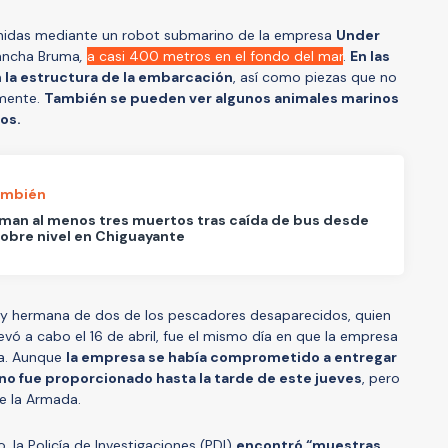
enidas mediante un robot submarino de la empresa
Under
lancha Bruma
,
a casi 400 metros en el fondo del mar
.
En las
la estructura de la embarcación
, así como piezas que no
rmente.
También se pueden ver algunos animales marinos
os.
ambién
man al menos tres muertos tras caída de bus desde
obre nivel en Chiguayante
ja y hermana de dos de los pescadores desaparecidos, quien
evó a cabo el 16 de abril, fue el mismo día en que la empresa
a. Aunque
la empresa se había comprometido a entregar
 no fue proporcionado hasta la tarde de este jueves
, pero
de la Armada.
 la Policía de Investigaciones (PDI)
encontró “muestras