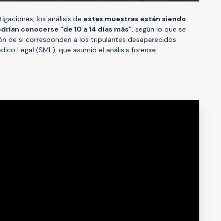
tigaciones, los análisis de
estas muestras están siendo
drían conocerse “de 10 a 14 días más”
, según lo que se
ión de si corresponden a los tripulantes desaparecidos
ico Legal (SML), que asumió el análisis forense.