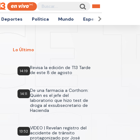
Deportes
Política
Mundo
Espectáculos
Empren
Lo Último
Revisa la edición de T13 Tarde
14:19
de este 8 de agosto
De una farmacia a Corthorn:
14:11
Quién es el jefe del
laboratorio que hizo test de
droga al exsubsecretario de
Hacienda
VIDEO | Revelan registro del
13:52
accidente de tránsito
protagonizado por José