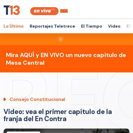
Lo Último
Reportajes Teletrece
El Tiempo
Video
Ch
Mira AQUÍ y EN VIVO un nuevo capítulo de
Mesa Central
Consejo Constitucional
Video: vea el primer capítulo de la
franja del En Contra