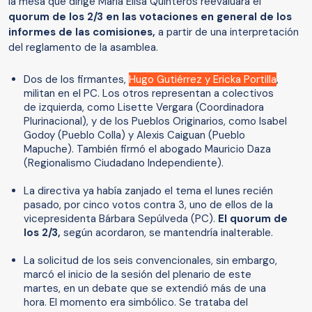
la mesa que dirige María Elisa Quinteros reevaluara el
quorum de los 2/3 en las votaciones en general de los
informes de las comisiones,
a partir de una interpretación
del reglamento de la asamblea.
Dos de los firmantes,
Hugo Gutiérrez y Ericka Portilla
,
militan en el PC. Los otros representan a colectivos
de izquierda, como Lisette Vergara (Coordinadora
Plurinacional), y de los Pueblos Originarios, como Isabel
Godoy (Pueblo Colla) y Alexis Caiguan (Pueblo
Mapuche). También firmó el abogado Mauricio Daza
(Regionalismo Ciudadano Independiente).
La directiva ya había zanjado el tema el lunes recién
pasado, por cinco votos contra 3, uno de ellos de la
vicepresidenta Bárbara Sepúlveda (PC).
El quorum de
los 2/3,
según acordaron, se mantendría inalterable.
La solicitud de los seis convencionales, sin embargo,
marcó el inicio de la sesión del plenario de este
martes, en un debate que se extendió más de una
hora. El momento era simbólico. Se trataba del