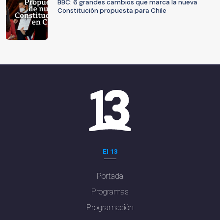
BBC: 6 grandes cambios que marca la nueva
Constitución propuesta para Chile
El 13
Portada
Programas
Programación