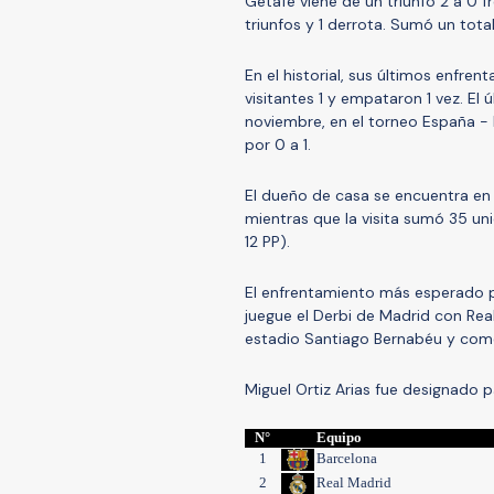
Getafe viene de un triunfo 2 a 0 f
triunfos y 1 derrota. Sumó un total
En el historial, sus últimos enfren
visitantes 1 y empataron 1 vez. E
noviembre, en el torneo España - L
por 0 a 1.
El dueño de casa se encuentra en 
mientras que la visita sumó 35 uni
12 PP).
El enfrentamiento más esperado p
juegue el Derbi de Madrid con Real
estadio Santiago Bernabéu y comen
Miguel Ortiz Arias fue designado p
N°
Equipo
1
Barcelona
2
Real Madrid