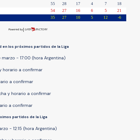
55
28
17
4
7
18
54
27
16
6
5
21
35
27
10
5
12
-6
d en los próximos partidos de la Liga
e marzo - 17:00 (hora Argentina)
y horario a confirmar
rario a confirmar
echa y horario a confirmar
ario a confirmar
ximos partidos de la Liga
rzo - 12:15 (hora Argentina)