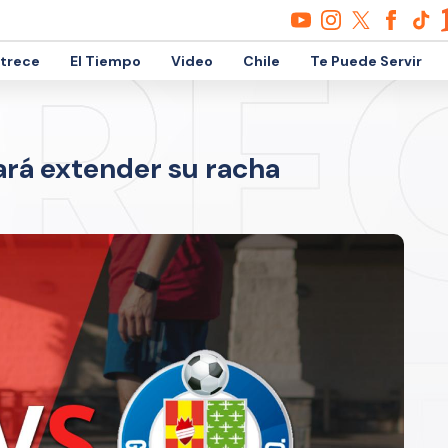
etrece
El Tiempo
Video
Chile
Te Puede Servir
ará extender su racha