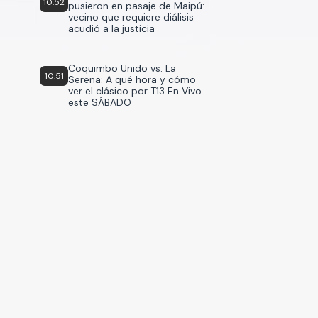
10:52
pusieron en pasaje de Maipú:
vecino que requiere diálisis
acudió a la justicia
Coquimbo Unido vs. La
10:51
Serena: A qué hora y cómo
ver el clásico por T13 En Vivo
este SÁBADO