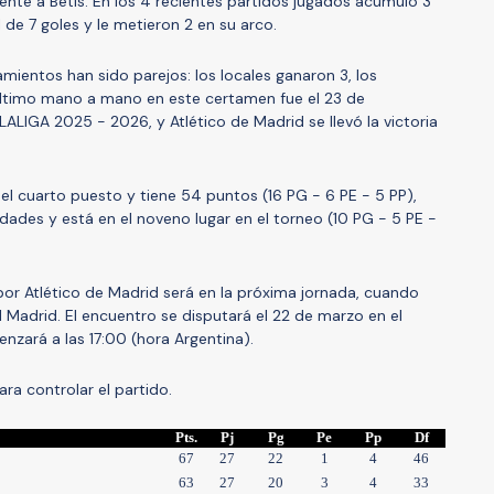
rente a Betis. En los 4 recientes partidos jugados acumuló 3
 de 7 goles y le metieron 2 en su arco.
tamientos han sido parejos: los locales ganaron 3, los
l último mano a mano en este certamen fue el 23 de
ALIGA 2025 - 2026, y Atlético de Madrid se llevó la victoria
el cuarto puesto y tiene 54 puntos (16 PG - 6 PE - 5 PP),
dades y está en el noveno lugar en el torneo (10 PG - 5 PE -
or Atlético de Madrid será en la próxima jornada, cuando
 Madrid. El encuentro se disputará el 22 de marzo en el
zará a las 17:00 (hora Argentina).
ara controlar el partido.
Pts.
Pj
Pg
Pe
Pp
Df
67
27
22
1
4
46
63
27
20
3
4
33