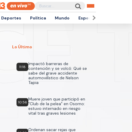
Deportes
Política
Mundo
Espectáculos
Empren
Lo Último
Impactó barreras de
11:18
contención y se volcó: Qué se
sabe del grave accidente
automovilístico de Nelson
Tapia
Muere joven que participó en
10:56
"Club de la pelea" en Osorno:
estuvo internado en riesgo
vital tras graves lesiones
Ordenan sacar rejas que