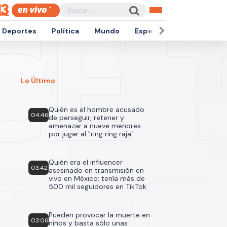
Deportes
Política
Mundo
Espectáculos
Empren
Lo Último
Quién es el hombre acusado
04:46
de perseguir, retener y
amenazar a nueve menores
por jugar al "ring ring raja"
Quién era el influencer
03:42
asesinado en transmisión en
vivo en México: tenía más de
500 mil seguidores en TikTok
Pueden provocar la muerte en
03:06
niños y basta sólo unas