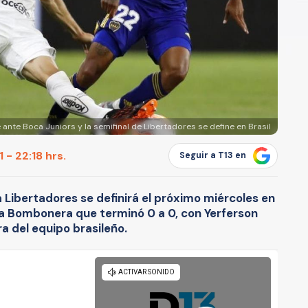
nte Boca Juniors y la semifinal de Libertadores se define en Brasil
 - 22:18 hrs.
Seguir a T13 en
a Libertadores se definirá el próximo miércoles en
n la Bombonera que terminó 0 a 0, con Yerferson
a del equipo brasileño.