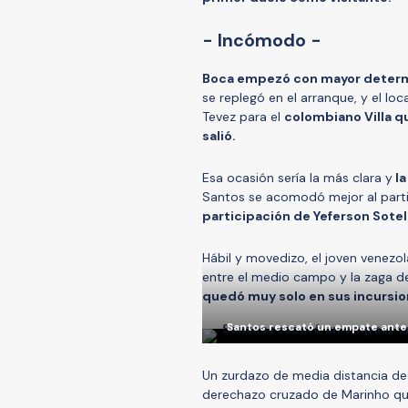
- Incómodo -
Boca empezó con mayor deter
se replegó en el arranque, y el lo
Tevez para el
colombiano Villa qu
salió.
Esa ocasión sería la más clara y
la
Santos se acomodó mejor al partid
participación de Yeferson Sote
Hábil y movedizo, el joven venezol
entre el medio campo y la zaga de
quedó muy solo en sus incursion
Santos rescató un empate ante B
Un zurdazo de media distancia de
derechazo cruzado de Marinho que