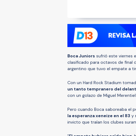
Boca Juniors
sufrió este viernes 
clasificado para octavos de final d
argentino que tuvo el empate a tir
Con un Hard Rock Stadium tomado
un tanto tempranero del delant
con un golazo de Miguel Merentiel
Pero cuando Boca saboreaba el pu
la esperanza xeneize en el 83
y 
invicto que traían los clubes sura
"
El empate hubiera caído bien,
h