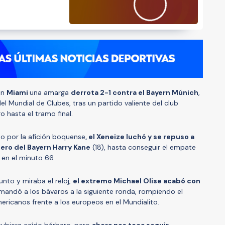
en
Miami
una amarga
derrota 2-1 contra el Bayern Múnich
,
el Mundial de Clubes, tras un partido valiente del club
o hasta el tramo final.
 por la afición boquense
, el Xeneize luchó y se repuso a
ero del Bayern Harry Kane
(18), hasta conseguir el empate
 en el minuto 66.
nto y miraba el reloj,
el extremo Michael Olise acabó con
mandó a los bávaros a la siguiente ronda, rompiendo el
mericanos frente a los europeos en el Mundialito.
ubiera caído bárbaro, pero
ahora nos toca seguir