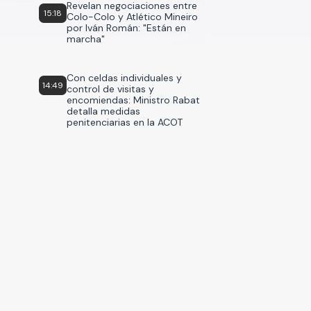
Revelan negociaciones entre
15:18
Colo-Colo y Atlético Mineiro
por Iván Román: "Están en
marcha"
Con celdas individuales y
14:49
control de visitas y
encomiendas: Ministro Rabat
detalla medidas
penitenciarias en la ACOT