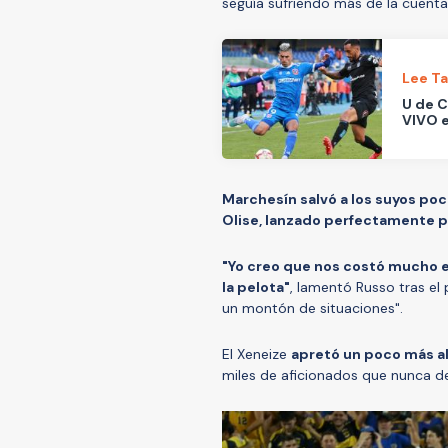
seguía sufriendo más de la cuenta
Lee T
U de C
VIVO e
Marchesín salvó a los suyos poc
Olise, lanzado perfectamente p
"Yo creo que nos costó mucho 
la pelota"
, lamentó Russo tras e
un montón de situaciones".
El Xeneize
apretó un poco más al
miles de aficionados que nunca de