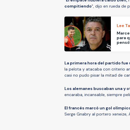
compitiendo
", dijo en rueda de 
Lee T
Marcel
para q
pensó
La primera hora del partido fue
la pelota y atacaba con criterio 
casi no pudo pisar la mitad de can
Los alemanes buscaban una y otr
encaraba, incansable, siempre pel
El francés marcó un gol olímpico
Serge Gnabry al portero xeneize, 