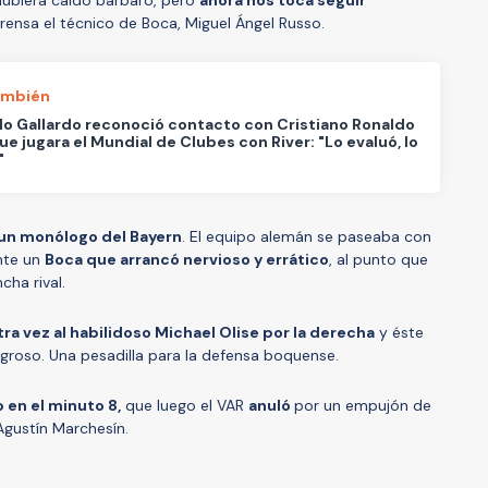
prensa el técnico de Boca, Miguel Ángel Russo.
ambién
o Gallardo reconoció contacto con Cristiano Ronaldo
ue jugara el Mundial de Clubes con River: "Lo evaluó, lo
"
 un monólogo del Bayern
. El equipo alemán se paseaba con
ante un
Boca que arrancó nervioso y errático
, al punto que
cha rival.
a vez al habilidoso Michael Olise por la derecha
y éste
igroso. Una pesadilla para la defensa boquense.
 en el minuto 8,
que luego el VAR
anuló
por un empujón de
Agustín Marchesín.