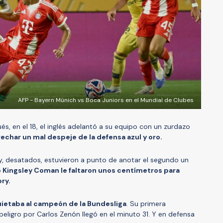
AFP - Bayern Múnich vs Boca Juniors en el Mundial de Clubes
s, en el 18, el inglés adelantó a su equipo con un zurdazo
echar un mal despeje de la defensa azul y oro.
y, desatados, estuvieron a punto de anotar el segundo un
 Kingsley Coman le faltaron unos centímetros para
ry.
ietaba al campeón de la Bundesliga
. Su primera
 peligro por Carlos Zenón llegó en el minuto 31. Y en defensa