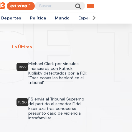
Deportes
Política
Mundo
Espectáculos
Empren
Lo Último
Michael Clark por vínculos
15:27
financieros con Patrick
Kiblisky detectados por la PDI:
"Esas cosas las hablaré en el
tribunal"
PS envía al Tribunal Supremo
15:20
del partido al senador Fidel
Espinoza tras conocerse
presunto caso de violencia
intrafamiliar