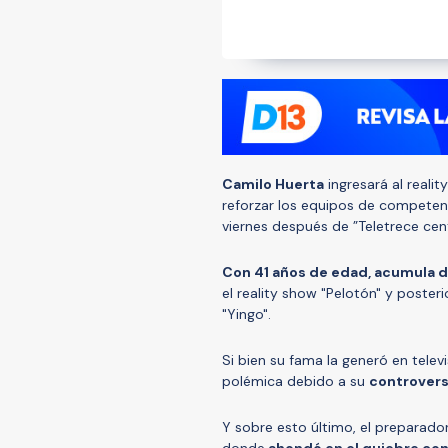
Camilo Huerta
ingresará al reality
reforzar los equipos de competenc
viernes después de ”Teletrece cent
Con 41 años de edad, acumula d
el reality show "Pelotón" y poste
"Yingo".
Si bien su fama la generó en telev
polémica debido a su
controvers
Y sobre esto último, el preparado
donde
ahondó en el quiebre con