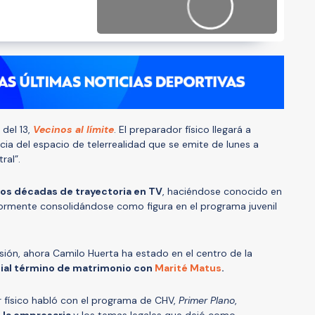
 del 13,
Vecinos al límite
. El preparador físico llegará a
ia del espacio de telerrealidad que se emite de lunes a
ral”.
os décadas de trayectoria en TV
, haciéndose conocido en
riormente consolidándose como figura en el programa juvenil
isión, ahora Camilo Huerta ha estado en el centro de la
ial término de matrimonio con
Marité Matus
.
r físico habló con el programa de CHV,
Primer Plano
,
 la empresaria
y los temas legales que dejó como