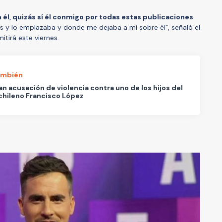
él, quizás sí él conmigo por todas estas publicaciones
as y lo emplazaba y donde me dejaba a mí sobre él", señaló el
itirá este viernes.
ambién
an acusación de violencia contra uno de los hijos del
chileno Francisco López