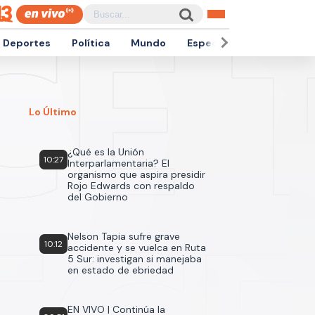
Deportes
Política
Mundo
Espectáculos
Empren
Lo Último
¿Qué es la Unión
10:27
Interparlamentaria? El
organismo que aspira presidir
Rojo Edwards con respaldo
del Gobierno
Nelson Tapia sufre grave
10:12
accidente y se vuelca en Ruta
5 Sur: investigan si manejaba
en estado de ebriedad
EN VIVO | Continúa la