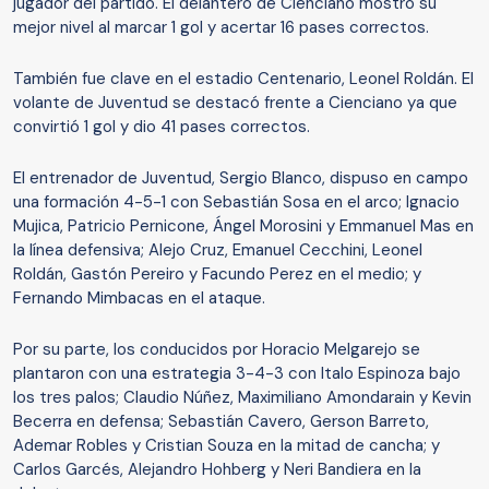
jugador del partido. El delantero de Cienciano mostró su
mejor nivel al marcar 1 gol y acertar 16 pases correctos.
También fue clave en el estadio Centenario, Leonel Roldán. El
volante de Juventud se destacó frente a Cienciano ya que
convirtió 1 gol y dio 41 pases correctos.
El entrenador de Juventud, Sergio Blanco, dispuso en campo
una formación 4-5-1 con Sebastián Sosa en el arco; Ignacio
Mujica, Patricio Pernicone, Ángel Morosini y Emmanuel Mas en
la línea defensiva; Alejo Cruz, Emanuel Cecchini, Leonel
Roldán, Gastón Pereiro y Facundo Perez en el medio; y
Fernando Mimbacas en el ataque.
Por su parte, los conducidos por Horacio Melgarejo se
plantaron con una estrategia 3-4-3 con Italo Espinoza bajo
los tres palos; Claudio Núñez, Maximiliano Amondarain y Kevin
Becerra en defensa; Sebastián Cavero, Gerson Barreto,
Ademar Robles y Cristian Souza en la mitad de cancha; y
Carlos Garcés, Alejandro Hohberg y Neri Bandiera en la