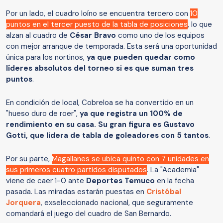
Por un lado, el cuadro loíno se encuentra tercero con
10
puntos en el tercer puesto de la tabla de posiciones
, lo que
alzan al cuadro de
César Bravo
como uno de los equipos
con mejor arranque de temporada. Esta será una oportunidad
única para los nortinos,
ya que pueden quedar como
líderes absolutos del torneo si es que suman tres
puntos
.
En condición de local, Cobreloa se ha convertido en un
"hueso duro de roer",
ya que registra un 100% de
rendimiento en su casa. Su gran figura es Gustavo
Gotti, que lidera de tabla de goleadores con 5 tantos
.
Por su parte,
Magallanes se ubica quinto con 7 unidades en
sus primeros cuatro partidos disputados
. La "Academia"
viene de caer 1-0 ante
Deportes Temuco
en la fecha
pasada. Las miradas estarán puestas en
Cristóbal
Jorquera
, exseleccionado nacional, que seguramente
comandará el juego del cuadro de San Bernardo.