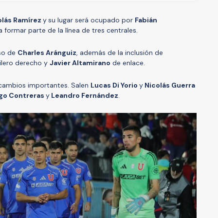
olás Ramírez
y
su lugar será ocupado por
Fabián
a formar parte de la línea de tres centrales.
eso de
Charles Aránguiz
, además de la inclusión de
ilero derecho y
Javier Altamirano
de enlace.
 cambios importantes. Salen
Lucas Di Yorio
y
Nicolás Guerra
go Contreras
y
Leandro Fernández
.