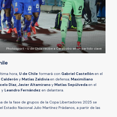
Photosport - U de Chile recibe a Carabobo en un partido clave
hile
ltima hora,
U de Chile
formará con
Gabriel Castellón
en el
o Calderón
y
Matías Zaldivia
en defensa;
Maximiliano
celo Díaz, Javier Altamirano
y
Matías Sepúlveda
en el
s
y
Leandro Fernández
en delantera.
cha de la fase de grupos de la Copa Libertadores 2025 se
l Estadio Nacional Julio Martínez Prádanos, a partir de las