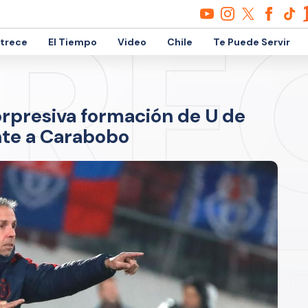
etrece
El Tiempo
Video
Chile
Te Puede Servir
orpresiva formación de U de
ente a Carabobo