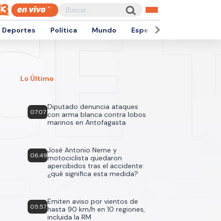
Deportes
Política
Mundo
Espectáculos
Empren
Lo Último
Diputado denuncia ataques
07:07
con arma blanca contra lobos
marinos en Antofagasta
José Antonio Neme y
06:49
motociclista quedaron
apercibidos tras el accidente:
¿qué significa esta medida?
Emiten aviso por vientos de
05:57
hasta 90 km/h en 10 regiones,
incluida la RM