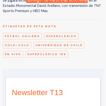
se jugará este
domingo 1 de marzo a las 18:00 horas
en el
Estadio Monumental David Arellano, con transmisión de TNT
Sports Premium y HBO Max.
ETIQUETAS DE ESTA NOTA
FÚTBOL CHILENO
SUPERCLÁSICO
COLO-COLO
UNIVERSIDAD DE CHILE
EN VIVO
SUPERCLÁSICO 199
Newsletter T13