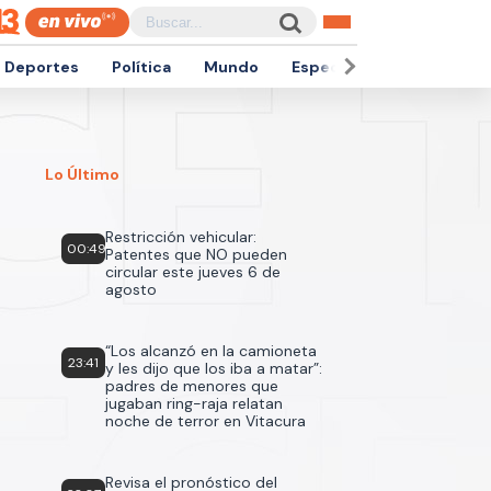
Deportes
Política
Mundo
Espectáculos
Empren
Lo Último
Restricción vehicular:
00:49
Patentes que NO pueden
circular este jueves 6 de
agosto
“Los alcanzó en la camioneta
23:41
y les dijo que los iba a matar”:
padres de menores que
jugaban ring-raja relatan
noche de terror en Vitacura
Revisa el pronóstico del