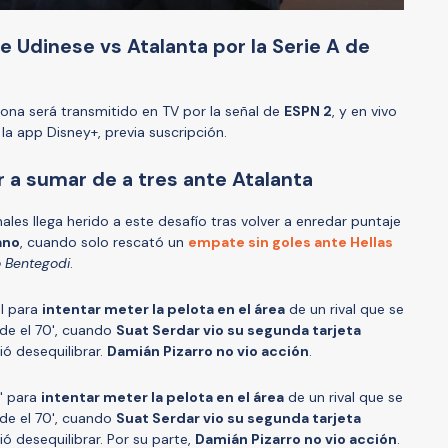
e Udinese vs Atalanta por la Serie A de
rona será transmitido en TV por la señal de
ESPN 2
, y en vivo
 la app Disney+, previa suscripción.
 a sumar de a tres ante Atalanta
ales llega herido a este desafío tras volver a enredar puntaje
ano
, cuando solo rescató un
empate sin goles ante Hellas
 Bentegodi
.
al para
intentar meter la pelota en el área
de un rival que se
e el 70', cuando
Suat Serdar vio su segunda tarjeta
ió desequilibrar.
Damián Pizarro no vio acción
.
8' para
intentar meter la pelota en el área
de un rival que se
e el 70', cuando
Suat Serdar vio su segunda tarjeta
ó desequilibrar. Por su parte,
Damián Pizarro no vio acción
.