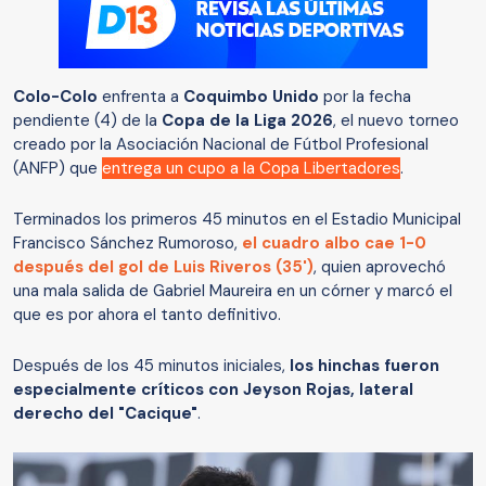
Colo-Colo
enfrenta a
Coquimbo Unido
por la fecha
pendiente (4) de la
Copa de la Liga 2026
, el nuevo torneo
creado por la Asociación Nacional de Fútbol Profesional
(ANFP) que
entrega un cupo a la Copa Libertadores
.
Terminados los primeros 45 minutos en el Estadio Municipal
Francisco Sánchez Rumoroso,
el cuadro albo cae 1-0
después del gol de Luis Riveros (35')
, quien aprovechó
una mala salida de Gabriel Maureira en un córner y marcó el
que es por ahora el tanto definitivo.
Después de los 45 minutos iniciales,
los hinchas fueron
especialmente críticos con Jeyson Rojas, lateral
derecho del "Cacique"
.