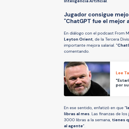
Inteligencia Artificial
.
Jugador consigue mejora 
"ChatGPT fue el mejor 
En diálogo con el podcast From My
Leyton Orient
, de la Tercera Divi
importante mejora salarial. "
ChatG
comentando.
Lee T
"Estar
por su
En ese sentido, enfatizó en que "
l
libras al mes
. Las finanzas de lo
3000 libras a la semana,
tienes 
al ​​agente
".