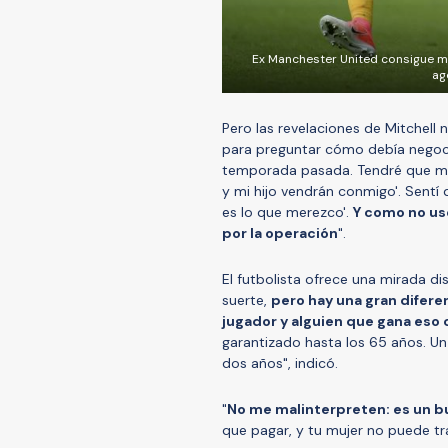
Ex Manchester United consigue mejo
ag
Pero las revelaciones de Mitchell 
para preguntar cómo debía negocia
temporada pasada. Tendré que m
y mi hijo vendrán conmigo'. Sentí 
es lo que merezco'.
Y como no us
por la operación
".
El futbolista ofrece una mirada di
suerte,
pero hay una gran difere
jugador y alguien que gana es
garantizado hasta los 65 años. Un 
dos años", indicó.
"
No me malinterpreten: es un bu
que pagar, y tu mujer no puede tra