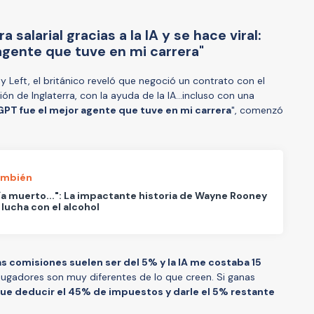
salarial gracias a la IA y se hace viral:
agente que tuve en mi carrera"
 Left, el británico reveló que negoció un contrato con el
sión de Inglaterra, con la ayuda de la IA...incluso con una
PT fue el mejor agente que tuve en mi carrera
", comenzó
ambién
ía muerto...": La impactante historia de Wayne Rooney
 lucha con el alcohol
as comisiones suelen ser del 5% y la IA me costaba 15
s jugadores son muy diferentes de lo que creen. Si ganas
que deducir el 45% de impuestos y darle el 5% restante