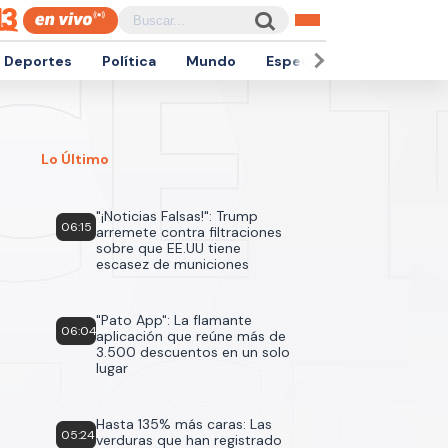
Deportes
Política
Mundo
Espectáculos
Empren
Lo Último
"¡Noticias Falsas!": Trump
06:15
arremete contra filtraciones
sobre que EE.UU tiene
escasez de municiones
"Pato App": La flamante
06:04
aplicación que reúne más de
3.500 descuentos en un solo
lugar
Hasta 135% más caras: Las
05:24
verduras que han registrado