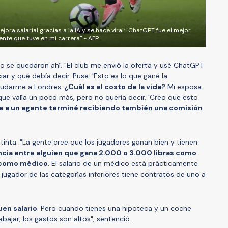
ra salarial gracias a la IA y se hace viral: "ChatGPT fue el mejor
ente que tuve en mi carrera" - AFP
no se quedaron ahí. "El club me envió la oferta y usé ChatGPT
r y qué debía decir. Puse: 'Esto es lo que gané la
udarme a Londres.
¿Cuál es el costo de la vida?
Mi esposa
que valía un poco más, pero no quería decir. 'Creo que esto
e a un agente terminé recibiendo también una comisión
stinta. "La gente cree que los jugadores ganan bien y tienen
ncia entre alguien que gana 2.000 o 3.000 libras como
o como médico
. El salario de un médico está prácticamente
jugador de las categorías inferiores tiene contratos de uno a
en salario
. Pero cuando tienes una hipoteca y un coche
bajar, los gastos son altos", sentenció.