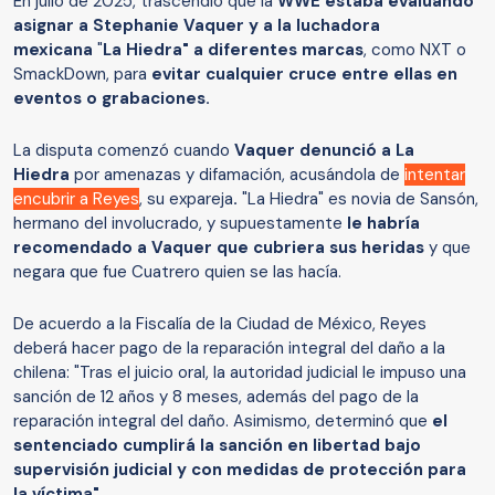
En julio de 2025, trascendió que la
WWE estaba evaluando
asignar a Stephanie Vaquer y a la luchadora
mexicana
"
La Hiedra" a diferentes marcas
, como NXT o
SmackDown, para
evitar cualquier cruce entre ellas en
eventos o grabaciones.
La disputa comenzó cuando
Vaquer denunció a La
Hiedra
por amenazas y difamación, acusándola de
intentar
encubrir a Reyes
, su expareja
.
"La Hiedra" es novia de Sansón,
hermano del involucrado, y supuestamente
le habría
recomendado a Vaquer que cubriera sus heridas
y que
negara que fue Cuatrero quien se las hacía.
De acuerdo a la Fiscalía de la Ciudad de México, Reyes
deberá hacer pago de la reparación integral del daño a la
chilena: "Tras el juicio oral, la autoridad judicial le impuso una
sanción de 12 años y 8 meses, además del pago de la
reparación integral del daño. Asimismo, determinó que
el
sentenciado cumplirá la sanción en libertad bajo
supervisión judicial y con medidas de protección para
la víctima"
.