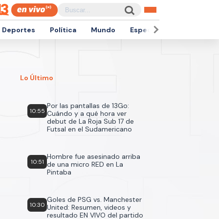
Deportes
Política
Mundo
Espectáculos
Empren
Lo Último
Por las pantallas de 13Go:
10:55
Cuándo y a qué hora ver
debut de La Roja Sub 17 de
Futsal en el Sudamericano
Hombre fue asesinado arriba
10:51
de una micro RED en La
Pintaba
Goles de PSG vs. Manchester
10:30
United: Resumen, videos y
resultado EN VIVO del partido