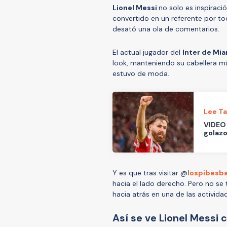
Lionel Messi
no solo es inspiraci
convertido en un referente por tod
desató una ola de comentarios.
El actual jugador del
Inter de Mi
look, manteniendo su cabellera m
estuvo de moda.
Lee T
VIDEO 
golazo
Y es que tras visitar @
lospibesb
hacia el lado derecho. Pero no se t
hacia atrás en una de las activid
Así se ve Lionel Messi 