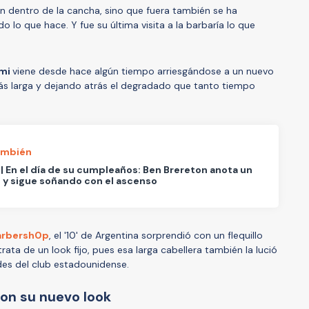
ón dentro de la cancha, sino que fuera también se ha
o lo que hace. Y fue su última visita a la barbaría lo que
ami
viene desde hace algún tiempo arriesgándose a un nuevo
ás larga y dejando atrás el degradado que tanto tiempo
ambién
| En el día de su cumpleaños: Ben Brereton anota un
 y sigue soñando con el ascenso
arbersh0p
, el '10' de Argentina sorprendió con un flequillo
rata de un look fijo, pues esa larga cabellera también la lució
ades del club estadounidense.
con su nuevo look