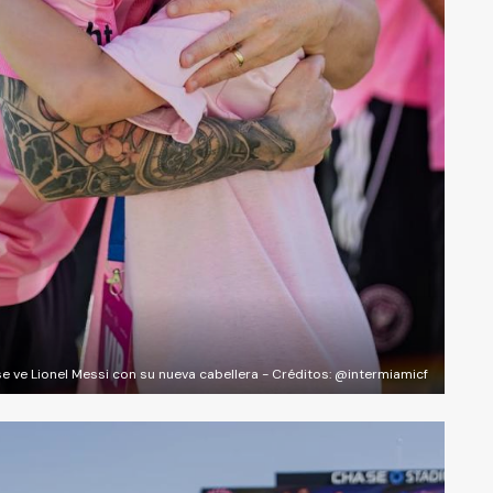
se ve Lionel Messi con su nueva cabellera - Créditos: @intermiamicf