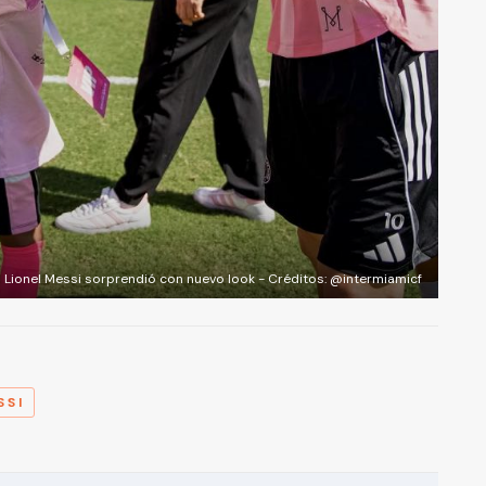
Lionel Messi sorprendió con nuevo look - Créditos: @intermiamicf
A
SSI