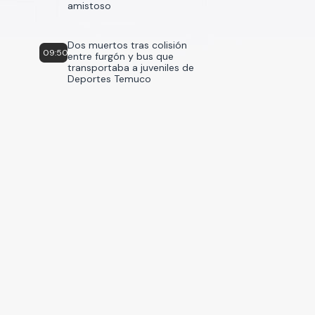
amistoso
Dos muertos tras colisión
09:50
entre furgón y bus que
transportaba a juveniles de
Deportes Temuco